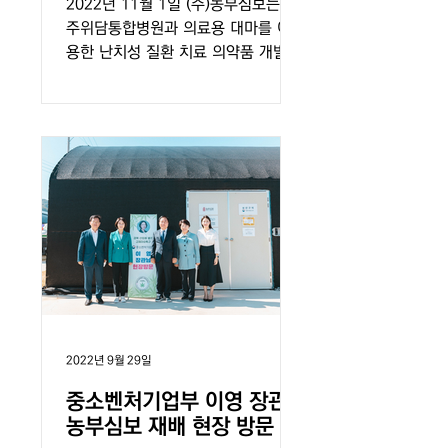
2022년 11월 1일 (주)농부심보는 충
주위담통합병원과 의료용 대마를 이
용한 난치성 질환 치료 의약품 개발
연구를 위한 업무협약(MOU)을 체결
하였습니다. 농부심보가 축적해 온 의
료용 대마 재배기술과 충주위담통합
병원의 임상 기반 배합 처방...
2022년 9월 29일
중소벤처기업부 이영 장관,
농부심보 재배 현장 방문