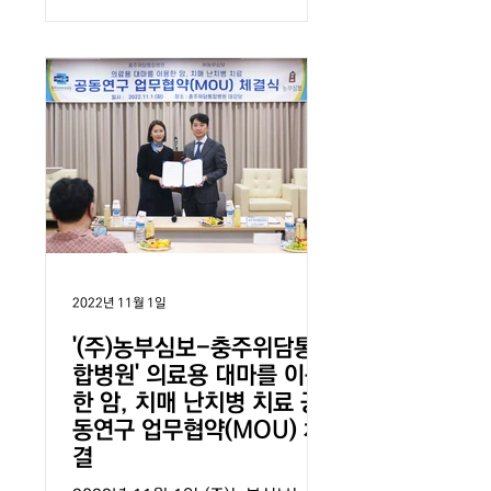
마 재배 기술을...
2022년 11월 1일
'(주)농부심보-충주위담통
합병원' 의료용 대마를 이용
한 암, 치매 난치병 치료 공
동연구 업무협약(MOU) 체
결