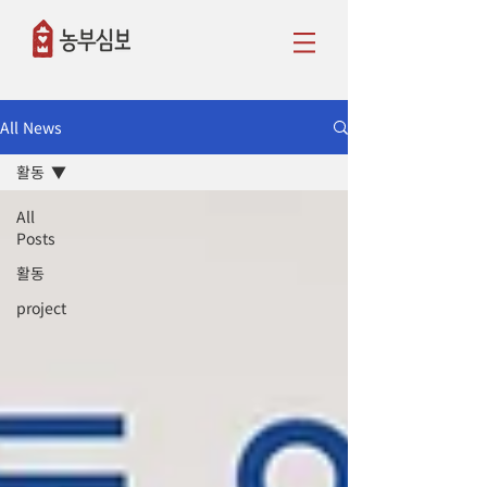
All News
활동
All
Posts
활동
project